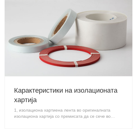
Карактеристики на изолационата
хартија
1, изолациона хартиена лента во оригиналната
изолациона хартија со премисата да се сече во
различни ширини