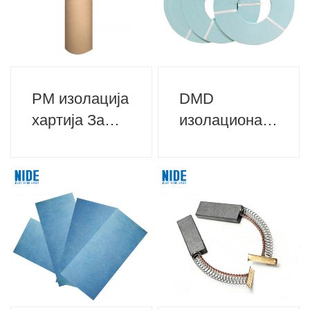
PM изолација
DMD
хартија За
изолациона
изолација на
хартија за
моторот
изолација на
моторот