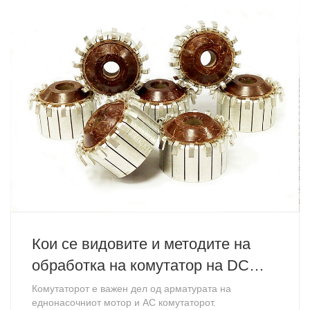
Кои се видовите и методите на
обработка на комутатор на DC
мотор?
Комутаторот е важен дел од арматурата на
еднонасочниот мотор и AC комутаторот.