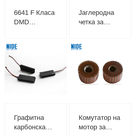
6641 F Класа
Јаглеродна
DMD
четка за
изолација
мотор за
хартија за
машина за
изолација на
шиење
моторот
Графитна
Комутатор на
карбонска
мотор за