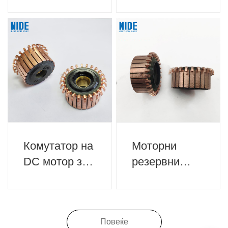
четка за
блендер за
домашни
домашни
апарати
апарати
Комутатор на
Моторни
DC мотор за
резервни
домашни
делови
апарати
Комутатор за
домашни
Повеќе
апарати