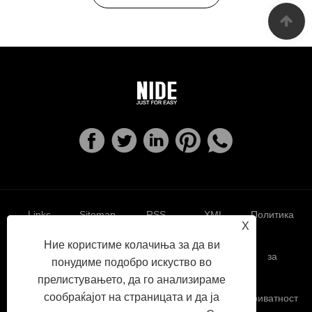
Links
Sitemap
RSS
XML
Политика
X
Ние користиме колачиња за да ви
за
понудиме подобро искуство во
прелистувањето, да го анализираме
сообраќајот на страницата и да ја
приватност