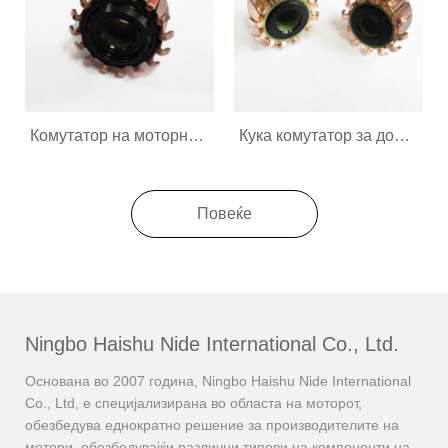
Комутатор на моторни соковници за домашни апарати
Кука комутатор за домашни апарати
Повеќе
Ningbo Haishu Nide International Co., Ltd.
Основана во 2007 година, Ningbo Haishu Nide International
Co., Ltd, е специјализирана во областа на моторот,
обезбедува еднократно решение за производителите на
мотори, обезбедувајќи различни типови на компоненти на