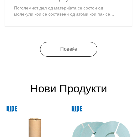
Поголемиот дел од материјата се состои од
молекули кои се составени од атоми кои пак се
составени од јадра и електрони. Внатре во атом
Повеќе
Нови Продукти