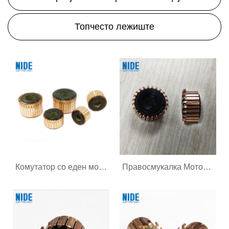
Топчесто лежиште
Комутатор со еден мотор за AC мотор
Правосмукалка Моторни комутатор