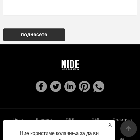
поднесете
Links
Sitemap
RSS
XML
Политика
X
Ние користиме колачиња за да ви
за