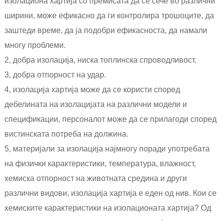
изолациона хартија со премисата да се сече во различни
ширини, може ефикасно да ги контролира трошоците, да
заштеди време, да ја подобри ефикасноста, да намали
многу проблеми.
2, добра изолација, ниска топлинска спроводливост.
3, добра отпорност на удар.
4, изолација хартија може да се користи според
дебелината на изолацијата на различни модели и
спецификации, персоналот може да се прилагоди според
вистинската потреба на должина.
5, материјали за изолација најмногу поради употребата
на физички карактеристики, температура, влажност,
хемиска отпорност на животната средина и други
различни видови, изолација хартија е еден од нив. Кои се
хемиските карактеристики на изолационата хартија? Од