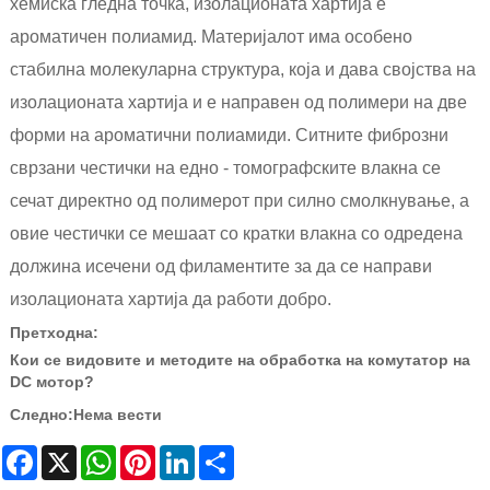
хемиска гледна точка, изолационата хартија е
ароматичен полиамид. Материјалот има особено
стабилна молекуларна структура, која и дава својства на
изолационата хартија и е направен од полимери на две
форми на ароматични полиамиди. Ситните фиброзни
сврзани честички на едно - томографските влакна се
сечат директно од полимерот при силно смолкнување, а
овие честички се мешаат со кратки влакна со одредена
должина исечени од филаментите за да се направи
изолационата хартија да работи добро.
Претходна:
Кои се видовите и методите на обработка на комутатор на
DC мотор?
Следно:
Нема вести
Facebook
X
WhatsApp
Pinterest
LinkedIn
Share