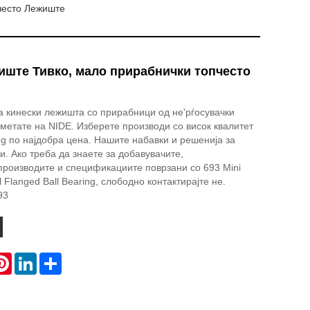
често Лежиште
иште Тивко, мало прирабнички топчесто
а кинески лежишта со прирабници од не'рѓосувачки
сметате на NIDE. Изберете производи со висок квалитет
ing по најдобра цена. Нашите набавки и решенија за
и. Ако треба да знаете за добавувачите,
производите и спецификациите поврзани со 693 Mini
l Flanged Ball Bearing, слободно контактирајте не.
93
atsApp
Pinterest
LinkedIn
Share