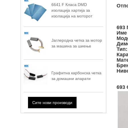
6641 F Класа DMD
Отпо
изолација хартија за
изолација на моторот
693 
Име 
Мод
Јаглеродна четка за мотор
Дим
за машина за шиење
Тип:
Кара
Мате
Бре
Ниво
Графитна карбонска четка
за домашни апарати
693 
Сите нови производи