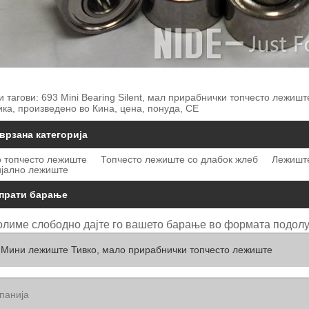
 тагови: 693 Mini Bearing Silent, мал прирабнички топчесто лежишт
ка, произведено во Кина, цена, понуда, CE
врзана категорија
 топчесто лежиште
Топчесто лежиште со длабок жлеб
Лежиште
јално лежиште
прати барање
лиме слободно дајте го вашето барање во формата подолу. 