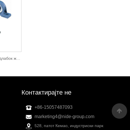
Мини топчесто лежиште со длабок жлеб
Контактирајте не
+86-15057487093
marketing4@nide-group.com
528, патот Кемао, индустриски парк