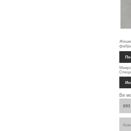
Жешки
фабри
По
Микро
Специ
Ис
Ве мо