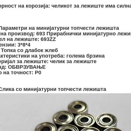
рност на корозија: челикот за лежиште има силн
Параметри на минијатурни топчести лежишта
на производ:
693 Прирабнички минијатурно лежи
ел на лежиште:
693ZZ
ензии:
3*8*4
Топка со длабок жлеб
ктеристики на употреба:
голема брзина
ријал за лежиште:
челик за лежиште
нд:
ОБВРЗУВАЊЕ
 на точност:
P0
Слика со минијатурни топчести лежишта