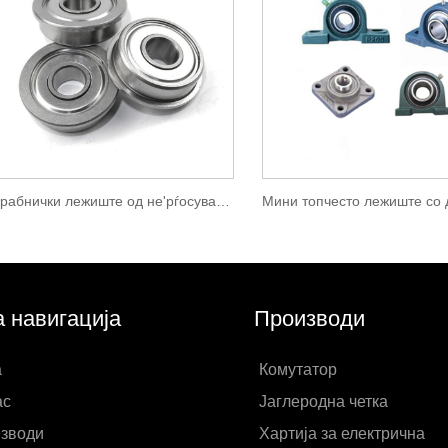
Прирабнички лежиште од не'рѓосувачки челик
а навигација
Производи
а
Комутатор
ас
Јаглеродна четка
зводи
Хартија за електрична