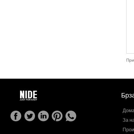
Брз
Дом
За н
Прои