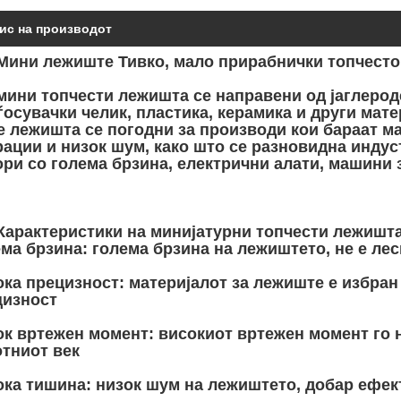
ис на производот
 Мини лежиште Тивко, мало прирабнички топчест
мини топчести лежишта се направени од јаглерод
ѓосувачки челик, пластика, керамика и други мате
 лежишта се погодни за производи кои бараат м
ации и низок шум, како што се разновидна индус
ри со голема брзина, електрични алати, машини з
Карактеристики на минијатурни топчести лежишт
ма брзина: голема брзина на лежиштето, не е лес
ка прецизност: материјалот за лежиште е избран 
цизност
к вртежен момент: високиот вртежен момент го 
тниот век
ка тишина: низок шум на лежиштето, добар ефек