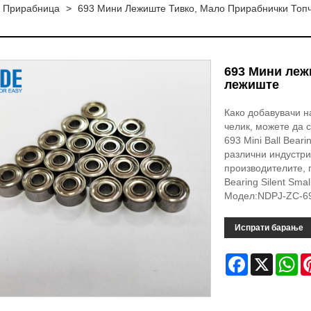
 Прирабница
>
693 Мини Лежиште Тивко, Мало Прирабнички Топ
693 Мини леж
лежиште
Како добавувачи н
челик, можете да 
693 Mini Ball Bear
различни индустри
производителите, 
Bearing Silent Smal
Модел:NDPJ-ZC-6
Испрати барање
Facebook
X
Wh