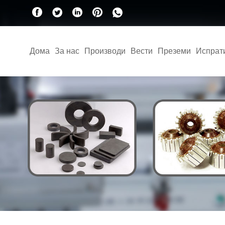
Дома
За нас
Производи
Вести
Преземи
Испрат