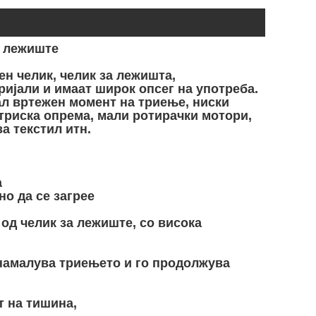
о лежиште
ен челик, челик за лежишта,
ријали и имаат широк опсег на употреба.
ал вртежен момент на триење, ниски
триска опрема, мали ротирачки мотори,
а текстил итн.
а
но да се загрее
од челик за лежиште, со висока
намалува триењето и го продолжува
т на тишина,