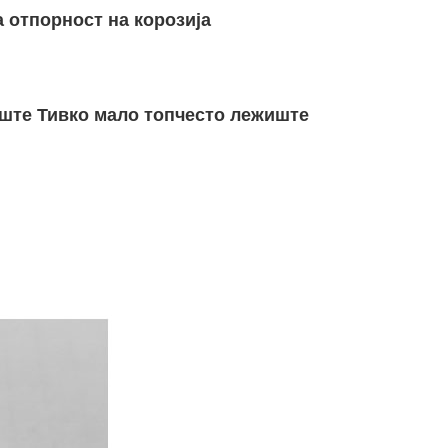
а отпорност на корозија
ште Тивко мало топчесто лежиште