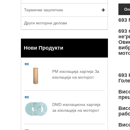
Оп
Термички заштитник
693
Други моторни делови
693 
не'р
Овие
вибр
Нови Продукти
мото
PM изолација хартија За
693 
изолација на моторот
Голе
Висо
пре
DMD изолациона хартија
Висо
за изолација на моторот
рабо
Висо